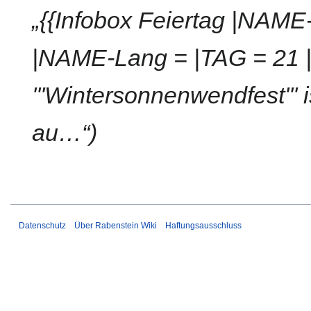
B
„{{Infobox Feiertag |NAME
e
a
|NAME-Lang = |TAG = 21 
r
b
e
'''Wintersonnenwendfest''' 
i
t
au…“
u
n
g
s
z
u
s
Datenschutz
Über Rabenstein Wiki
Haftungsausschluss
a
m
m
e
n
f