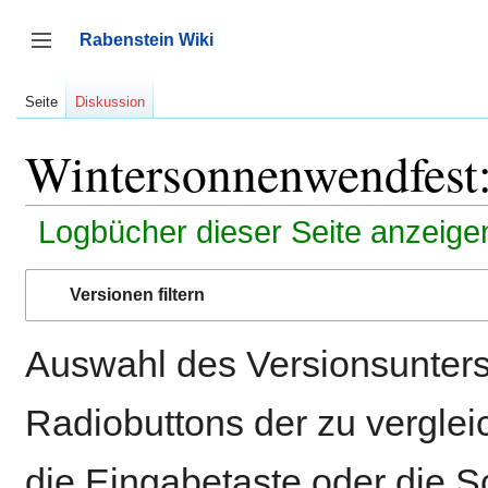
Zum
Inhalt
Rabenstein Wiki
springen
Seitenleiste umschalten
Seite
Diskussion
Wintersonnenwendfest:
Logbücher dieser Seite anzeige
Versionen filtern
Auswahl des Versionsunters
Radiobuttons der zu vergle
die Eingabetaste oder die S