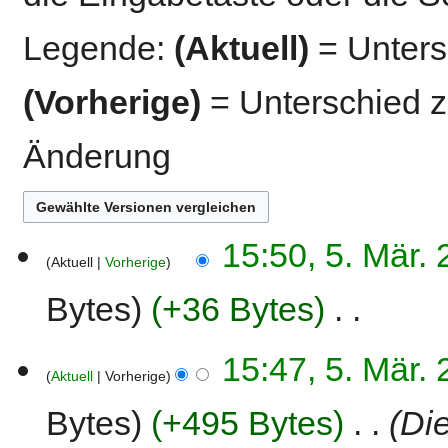
Legende:
(Aktuell)
= Untersc
(Vorherige)
= Unterschied z
Änderung
5.
15:50, 5. Mär.
Aktuell
Vorherige
März
2020
Bytes
+36 Bytes
‎
K
15:47, 5. Mär.
e
Aktuell
Vorherige
i
n
Bytes
+495 Bytes
‎
Die
e