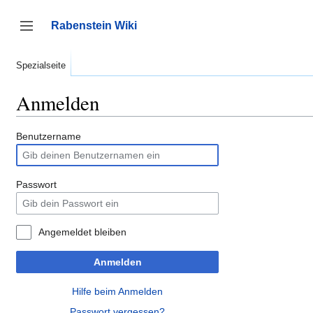
Zum
Inhalt
Rabenstein Wiki
springen
Seitenleiste umschalten
Spezialseite
Anmelden
Benutzername
Passwort
Angemeldet bleiben
Anmelden
Hilfe beim Anmelden
Passwort vergessen?