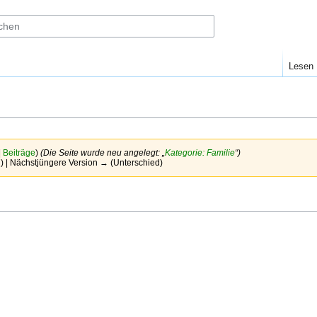
Lesen
|
Beiträge
)
(Die Seite wurde neu angelegt: „
Kategorie: Familie
“)
d) | Nächstjüngere Version → (Unterschied)